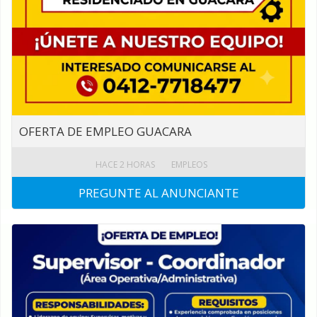
OFERTA DE EMPLEO GUACARA
HACE 2 HORAS
EMPLEOS
PREGUNTE AL ANUNCIANTE