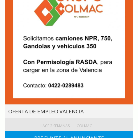
OFERTA DE EMPLEO VALENCIA
HACE 2 SEMANAS
COLMAC