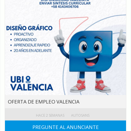
OFERTA DE EMPLEO VALENCIA
HACE 2 SEMANAS
AUTOSANS
PREGUNTE AL ANUNCIANTE