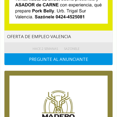
OFERTA DE EMPLEO VALENCIA
HACE 2 SEMANAS
SAZONELE
PREGUNTE AL ANUNCIANTE