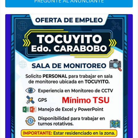
PREGUNTE AL ANUNCIANTE