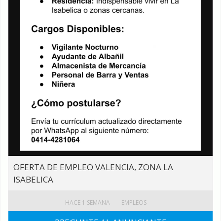
OFERTA DE EMPLEO VALENCIA, ZONA LA
ISABELICA
HACE 1 SEMANA
EMPLEOS