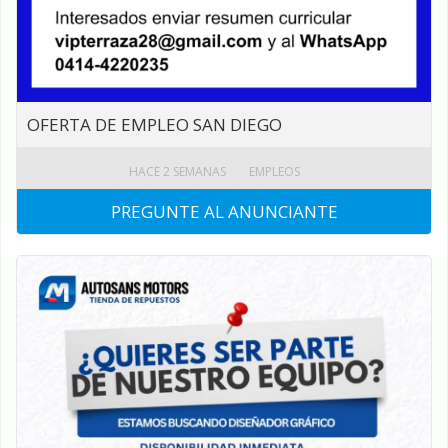
OFERTA DE EMPLEO SAN DIEGO
HACE 2 SEMANAS
EMPLEOS
PREGUNTE AL ANUNCIANTE