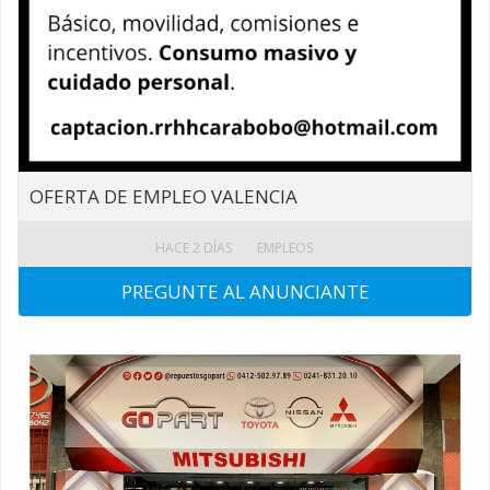
OFERTA DE EMPLEO VALENCIA
HACE 2 DÍAS
EMPLEOS
PREGUNTE AL ANUNCIANTE