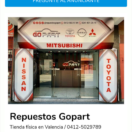
PREGUNTE AL ANUNCIANTE