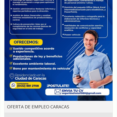
OFERTA DE EMPLEO CARACAS