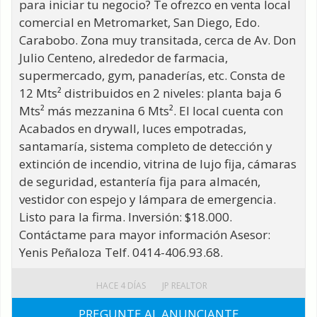
para iniciar tu negocio? Te ofrezco en venta local
comercial en Metromarket, San Diego, Edo.
Carabobo. Zona muy transitada, cerca de Av. Don
Julio Centeno, alrededor de farmacia,
supermercado, gym, panaderías, etc. Consta de
12 Mts² distribuidos en 2 niveles: planta baja 6
Mts² más mezzanina 6 Mts². El local cuenta con
Acabados en drywall, luces empotradas,
santamaría, sistema completo de detección y
extinción de incendio, vitrina de lujo fija, cámaras
de seguridad, estantería fija para almacén,
vestidor con espejo y lámpara de emergencia.
Listo para la firma. Inversión: $18.000.
Contáctame para mayor información Asesor:
Yenis Peñaloza Telf. 0414-406.93.68.
HACE 4 DÍAS
JP REALTOR
PREGUNTE AL ANUNCIANTE