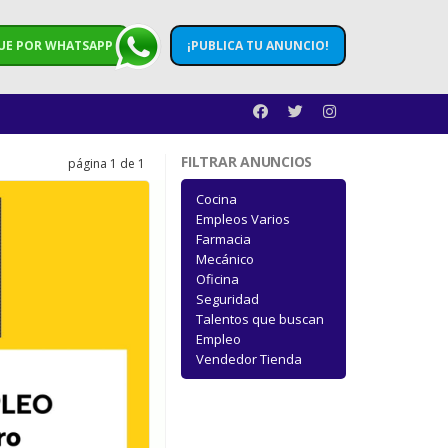
UE POR WHATSAPP
¡PUBLICA TU ANUNCIO!
FILTRAR ANUNCIOS
página 1 de 1
Cocina
Empleos Varios
Farmacia
Mecánico
Oficina
Seguridad
Talentos que buscan
Empleo
Vendedor Tienda