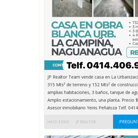
JP Realtor Team vende casa en La Urbanizac
315 Mts² de terreno y 152 Mts² de construcc
amplias habitaciones, 3 baños, tanque de agua
Amplio estacionamiento, una planta. Precio 
Asesor inmobiliario Yenis Peñaloza Telf. 041
PREGUNT
HACE 4 DÍAS
JP REALTOR