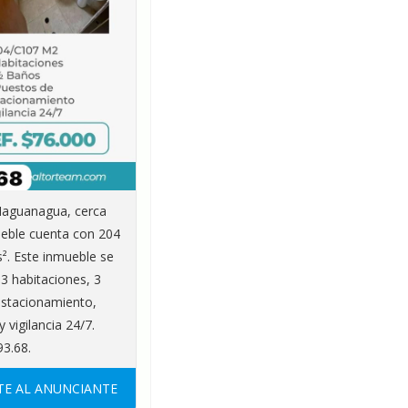
aguanagua, cerca
mueble cuenta con 204
². Este inmueble se
 3 habitaciones, 3
estacionamiento,
 vigilancia 24/7.
93.68.
E AL ANUNCIANTE