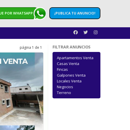
UE POR WHATSAPP
¡PUBLICA TU ANUNCIO!
FILTRAR ANUNCIOS
página 1 de 1
Apartamentos Venta
Casas Venta
Fincas
Galpones Venta
Locales Venta
Negocios
Terreno