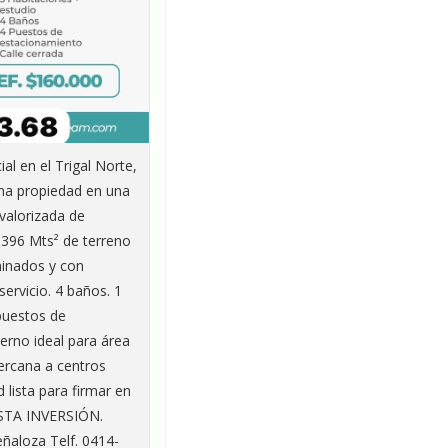
l en el Trigal Norte,
una propiedad en una
valorizada de
n 396 Mts² de terreno
minados y con
servicio. 4 baños. 1
puestos de
erno ideal para área
cercana a centros
 lista para firmar en
ESTA INVERSIÓN.
aloza Telf. 0414-